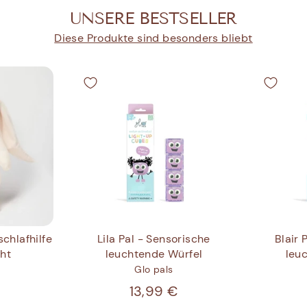
UNSERE BESTSELLER
Diese Produkte sind besonders bliebt
Blair 
chlafhilfe
Lila Pal - Sensorische
leu
cht
leuchtende Würfel
Glo pals
€
13,99 €