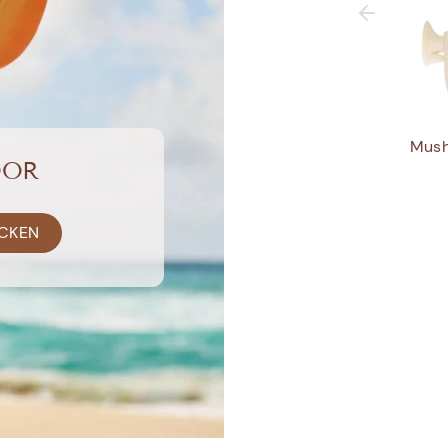
Mush
OOR
CKEN