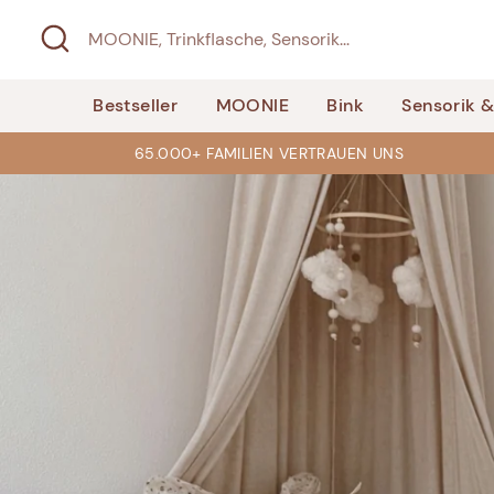
Direkt
Suchen
MOONIE,
zum
Trinkflasche,
Inhalt
Sensorik...
Bestseller
MOONIE
Bink
Sensorik 
65.000+ FAMILIEN VERTRAUEN UNS