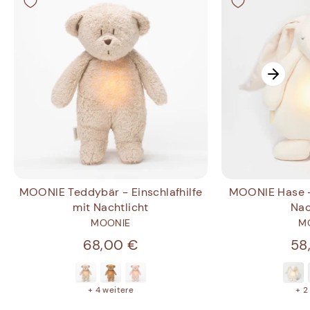
MOONIE Teddybär - Einschlafhilfe
MOONIE Hase - 
mit Nachtlicht
Nac
MOONIE
M
68,00 €
58
+ 4 weitere
+ 2