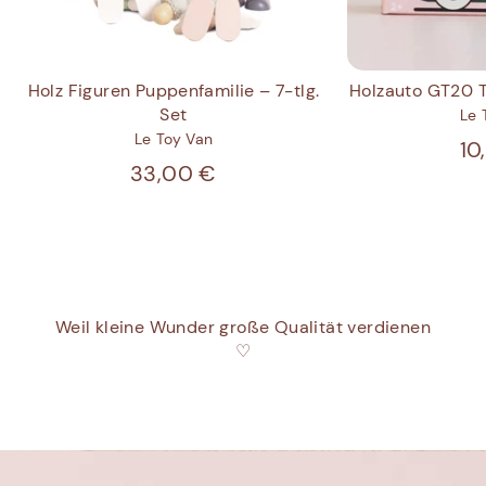
Holz Figuren Puppenfamilie – 7-tlg.
Holzauto GT20 
Set
Le 
Le Toy Van
10
33,00 €
Weil kleine Wunder große Qualität verdienen
♡