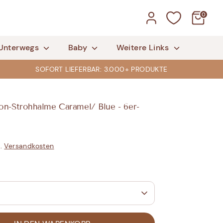
0
Unterwegs
Baby
Weitere Links
SOFORT LIEFERBAR: 3.000+ PRODUKTE
on-Strohhalme Caramel/ Blue - 6er-
l.
Versandkosten