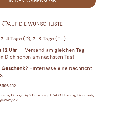
IN DEN WARENKORB
AUF DIE WUNSCHLISTE
: 2-4 Tage (D), 2-8 Tage (EU)
s 12 Uhr
→ Versand am gleichen Tag!
n Dich schon am nächsten Tag!
in Geschenk?
Hinterlasse eine Nachricht
b.
43596552
iving Design A/S Bitsovvej 1 7400 Herning Denmark,
e@oyoy.dk