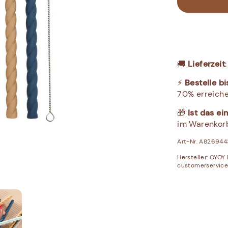
🚚
Lieferzeit
⚡
Bestelle bi
70% erreiche
🎁
Ist das e
im Warenkor
Art-Nr. A82694
Hersteller:
OYOY L
customerservic