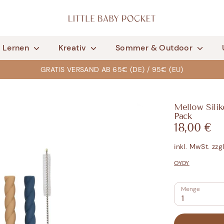
& Lernen
Kreativ
Sommer & Outdoor
GRATIS VERSAND AB 65€ (DE) / 95€ (EU)
Mellow Silik
Pack
18,00 €
inkl. MwSt. zzg
OYOY
Menge
1