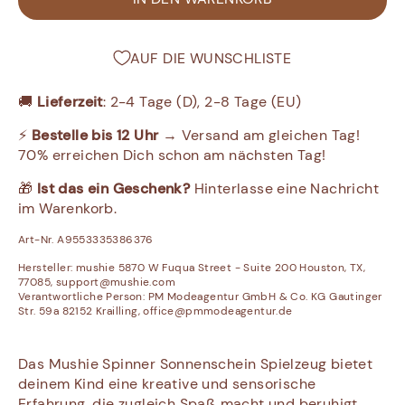
AUF DIE WUNSCHLISTE
🚚
Lieferzeit
: 2-4 Tage (D), 2-8 Tage (EU)
⚡
Bestelle bis 12 Uhr
→ Versand am gleichen Tag!
70% erreichen Dich schon am nächsten Tag!
🎁
Ist das ein Geschenk?
Hinterlasse eine Nachricht
im Warenkorb.
Art-Nr. A9553335386376
Hersteller:
mushie 5870 W Fuqua Street - Suite 200 Houston, TX,
77085, support@mushie.com
Verantwortliche Person:
PM Modeagentur GmbH & Co. KG Gautinger
Str. 59a 82152 Krailling, office@pmmodeagentur.de
Das Mushie Spinner Sonnenschein Spielzeug bietet
deinem Kind eine kreative und sensorische
Erfahrung, die zugleich Spaß macht und beruhigt.