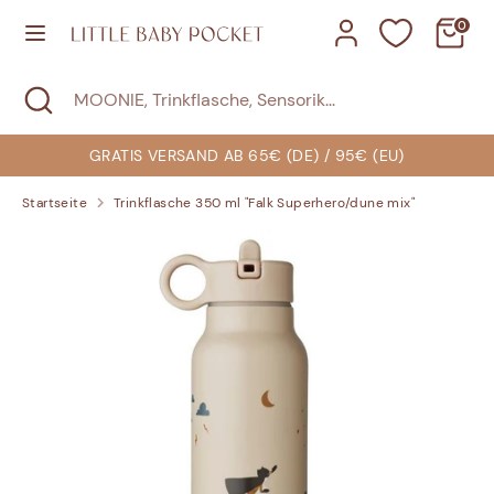
Direkt
0
zum
Inhalt
Suchen
Suche
MOONIE,
Suchen
MOONIE,
schließen
Trinkflasche,
Trinkflasche,
Sensorik...
Sensorik...
GRATIS VERSAND AB 65€ (DE) / 95€ (EU)
Startseite
Trinkflasche 350 ml "Falk Superhero/dune mix"