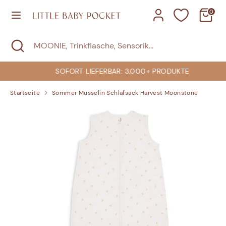
Direkt
0
zum
Inhalt
Suchen
Suche
MOONIE,
Suchen
MOONIE,
schließen
Trinkflasche,
Trinkflasche,
Sensorik...
Sensorik...
SOFORT LIEFERBAR: 3.000+ PRODUKTE
Startseite
Sommer Musselin Schlafsack Harvest Moonstone