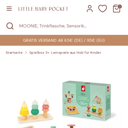
Direkt
0
zum
Inhalt
Suchen
Suche
MOONIE,
Suchen
MOONIE,
schließen
Trinkflasche,
Trinkflasche,
Sensorik...
Sensorik...
GRATIS VERSAND AB 65€ (DE) / 95€ (EU)
Startseite
Spielbox 3+: Lernspiele aus Holz für Kinder