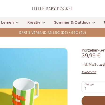
& Lernen
Kreativ
Sommer & Outdoor
GRATIS VERSAND AB 65€ (DE) / 95€ (EU)
Porzellan-Se
39,99 €
inkl. MwSt. zzg
AVA&YVES
Menge
1