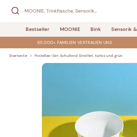
Direkt
Suchen
MOONIE,
zum
Trinkflasche,
Inhalt
Sensorik...
Bestseller
MOONIE
Bink
Sensorik 
65.000+ FAMILIEN VERTRAUEN UNS
Startseite
Porzellan-Set Schulkind Streifen, türkis und grün