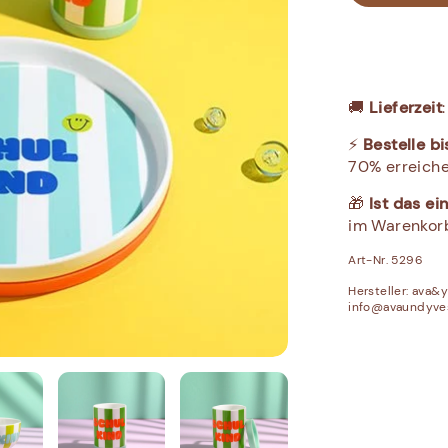
🚚
Lieferzeit
⚡
Bestelle bi
70% erreiche
🎁
Ist das e
im Warenkor
Art-Nr. 5296
Hersteller:
ava&yv
info@avaundyve