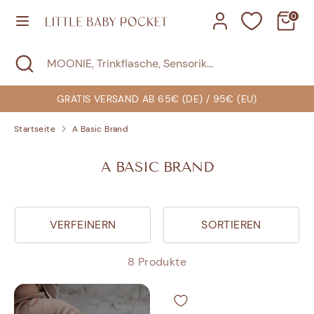
Direkt
0
zum
Inhalt
Suchen
Suche
MOONIE,
Suchen
MOONIE,
schließen
Trinkflasche,
Trinkflasche,
Sensorik...
Sensorik...
GRATIS VERSAND AB 65€ (DE) / 95€ (EU)
Startseite
A Basic Brand
A BASIC BRAND
VERFEINERN
SORTIEREN
8 Produkte