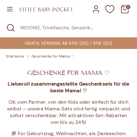
Direkt
0
zum
Inhalt
Suchen
Suche
MOONIE,
Suchen
MOONIE,
schließen
Trinkflasche,
Trinkflasche,
Sensorik...
Sensorik...
SOFORT LIEFERBAR: 3.000+ PRODUKTE
Startseite
Geschenke für Mama ♡
GESCHENKE FÜR MAMA ♡
Liebevoll zusammengestellte Geschenksets für die
beste Mama! ♡
Ob vom Partner, von den Kids oder einfach für dich
selbst – unsere Mama-Sets sind fertig verpackt und
sofort verschenkbar. Mit attraktiven Set-Rabatten
von bis zu 24%!
🎁 Für Geburtstag, Weihnachten, als Dankeschön