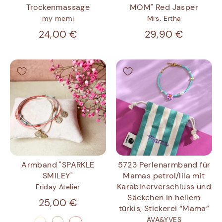
Trockenmassage
MOM" Red Jasper
my memi
Mrs. Ertha
24,00 €
29,90 €
Armband "SPARKLE
5723 Perlenarmband für
SMILEY"
Mamas petrol/lila mit
Karabinerverschluss und
Friday Atelier
Säckchen in hellem
25,00 €
türkis, Stickerei “Mama”
AVA&YVES