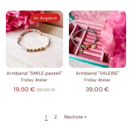
Im Angebot
Armband "SMILE pastell"
Armband "VALERIE"
Friday Atelier
Friday Atelier
Normaler
19,50 €
39,00 €
39,00 €
Preis
1
2
Nächste »