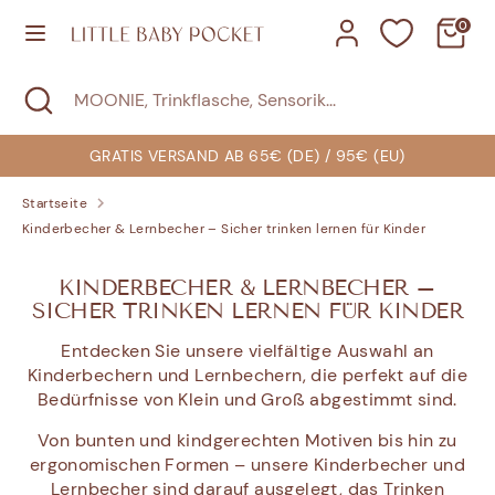
Direkt
0
zum
Inhalt
Suchen
Suche
MOONIE,
Suchen
MOONIE,
schließen
Trinkflasche,
Trinkflasche,
Sensorik...
Sensorik...
GRATIS VERSAND AB 65€ (DE) / 95€ (EU)
Startseite
Kinderbecher & Lernbecher – Sicher trinken lernen für Kinder
KINDERBECHER & LERNBECHER –
SICHER TRINKEN LERNEN FÜR KINDER
Entdecken Sie unsere vielfältige Auswahl an
Kinderbechern und Lernbechern, die perfekt auf die
Bedürfnisse von Klein und Groß abgestimmt sind.
Von bunten und kindgerechten Motiven bis hin zu
ergonomischen Formen – unsere Kinderbecher und
Lernbecher sind darauf ausgelegt, das Trinken